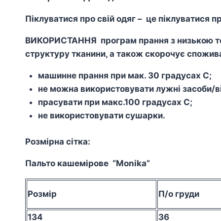
Піклуватися про свій одяг – це піклуватися пр
ВИКОРИСТАННЯ програм прання з низькою тем
структуру тканини, а також скорочує спожива
машинне прання при мак. 30 градусах С;
не можна використовувати лужні засоби/ві
прасувати при макс.100 градусах С;
не використовувати сушарки.
Розмірна сітка:
Пальто кашемірове “Monika”
Розмір
П/о груди
134
36