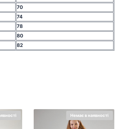
70
74
78
80
82
аявності
Немає в наявності