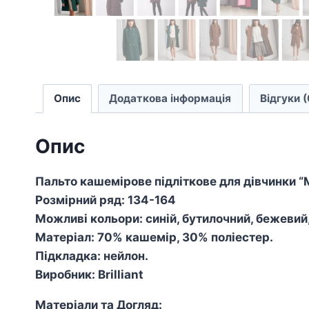
Опис
Додаткова інформація
Відгуки (
Опис
Пальто кашемірове підліткове для дівчинки “
Розмірний ряд: 134-164
Можливі кольори: син
ій,
бу
ти
лочн
и
й, бежевий
Матеріал: 70% кашемір, 30% поліестер.
Підкладка: нейлон.
Виробник: Brilliant
Матеріали та Догляд: