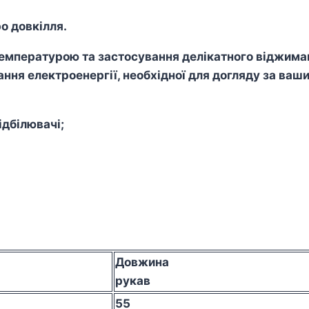
о довкілля.
пературою та застосування делікатного віджиманн
ння електроенергії, необхідної для догляду за ваш
дбілювачі;
Довжина
рукав
55