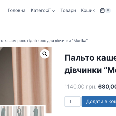
Головна
Категорії
Товари
Кошик
0
о кашемірове підліткове для дівчинки “Monika”
Пальто каше
дівчинки “M
Оригі
1140,00
грн.
680,0
ціна:
Пальто
Додати в ко
1140,00
кашемірове
підліткове