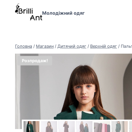
Перейти
до
Молодіжний одяг
вмісту
Головна
/
Магазин
/
Дитячий одяг
/
Верхній одяг
/
Пальт
Розпродаж!