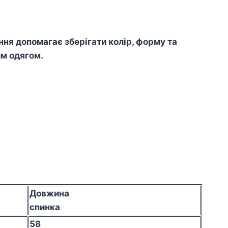
я допомагає зберігати колір, форму та
им одягом.
Довжина
спинка
58