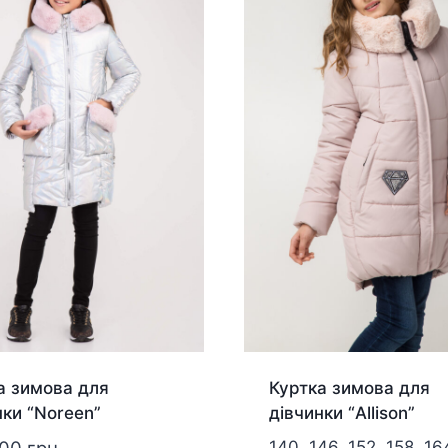
а зимова для
Куртка зимова для
нки “Noreen”
дівчинки “Allison”
140, 146, 152, 158, 16