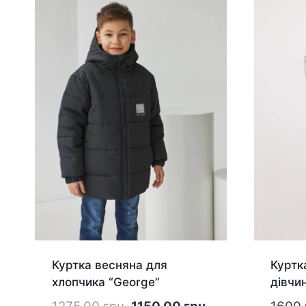
Куртка весняна для
Куртк
хлопчика “George”
дівчи
Оригінальна
Поточна