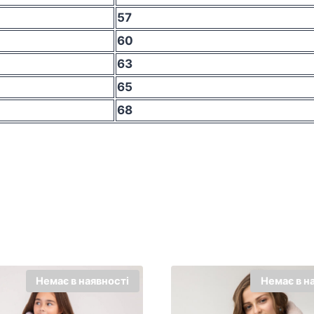
57
60
63
65
68
Немає в наявності
Немає в н