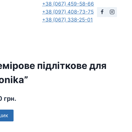
+38 (067) 459-58-66
+38 (097) 408-73-75
+38 (067) 338-25-01
мірове підліткове для
onika”
нальна
Поточна
0
грн.
ціна:
шик
 грн..
680,00 грн..