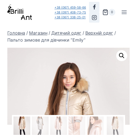
Перейти
+38 (067) 459-58-66
до
0
+38 (097) 408-73-75
+38 (067) 338-25-01
вмісту
Головна
/
Магазин
/
Дитячий одяг
/
Верхній одяг
/
Пальто зимове для дівчинки “Emily”