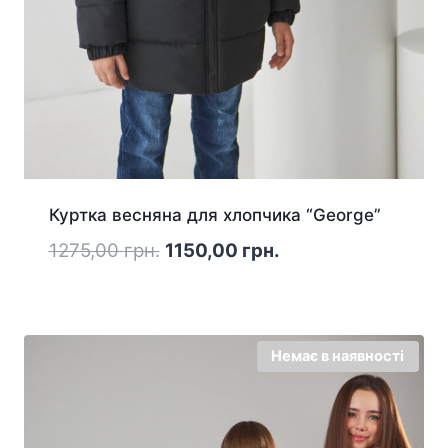
Куртка весняна для хлопчика “George”
Оригінальна
Поточна
1275,00
грн.
1150,00
грн.
ціна:
ціна:
1275,00 грн..
1150,00 грн..
Немає в наявності