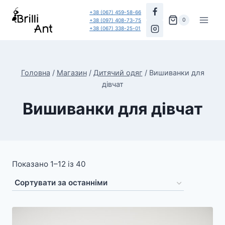
Перейти
+38 (067) 459-58-66
до
0
+38 (097) 408-73-75
+38 (067) 338-25-01
вмісту
Головна
/
Магазин
/
Дитячий одяг
/
Вишиванки для
дівчат
Вишиванки для дівчат
Показано 1–12 із 40