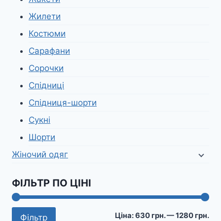
Жилети
Костюми
Сарафани
Сорочки
Спідниці
Спідниця-шорти
Сукні
Шорти
Жіночий одяг
ФІЛЬТР ПО ЦІНІ
Мі
На
Ціна:
630 грн.
—
1280 грн.
Фільтр