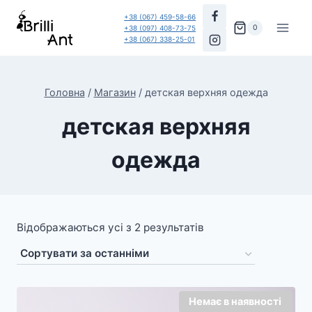
Перейти
+38 (067) 459-58-66
до
0
+38 (097) 408-73-75
+38 (067) 338-25-01
вмісту
Головна
/
Магазин
/
детская верхняя одежда
детская верхняя
одежда
Відображаються усі з 2 результатів
Немає в наявності