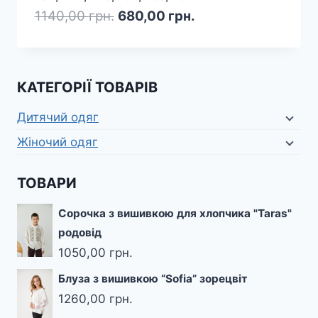
Оригінальна
Поточна
1140,00
грн.
680,00
грн.
ціна:
ціна:
1140,00 грн..
680,00 грн..
КАТЕГОРІЇ ТОВАРІВ
Дитячий одяг
Жіночий одяг
ТОВАРИ
Сорочка з вишивкою для хлопчика "Taras"
родовід
1050,00
грн.
Блуза з вишивкою “Sofia” зорецвіт
1260,00
грн.