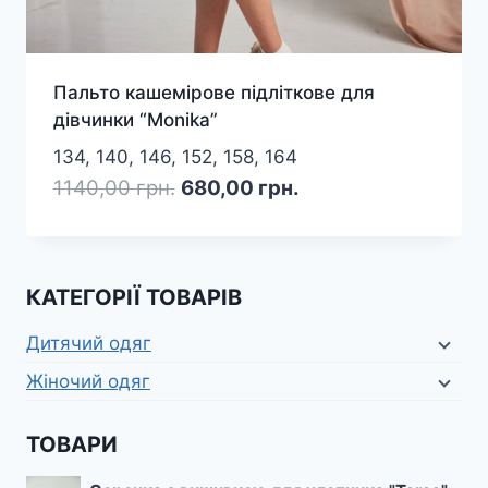
Пальто кашемірове підліткове для
дівчинки “Monika”
134, 140, 146, 152, 158, 164
Оригінальна
Поточна
1140,00
грн.
680,00
грн.
ціна:
ціна:
1140,00 грн..
680,00 грн..
КАТЕГОРІЇ ТОВАРІВ
Дитячий одяг
Жіночий одяг
ТОВАРИ