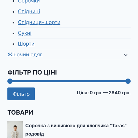
Сорочки
Спідниці
Спідниця-шорти
Сукні
Шорти
Жіночий одяг
ФІЛЬТР ПО ЦІНІ
Мі
На
Ціна:
0 грн.
—
2840 грн.
Фільтр
цін
цін
ТОВАРИ
Сорочка з вишивкою для хлопчика "Taras"
родовід