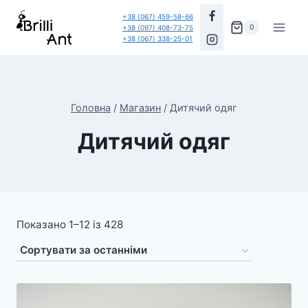
Перейти
+38 (067) 459-58-66
до
0
+38 (097) 408-73-75
+38 (067) 338-25-01
вмісту
Головна
/
Магазин
/
Дитячий одяг
Дитячий одяг
Показано 1–12 із 428