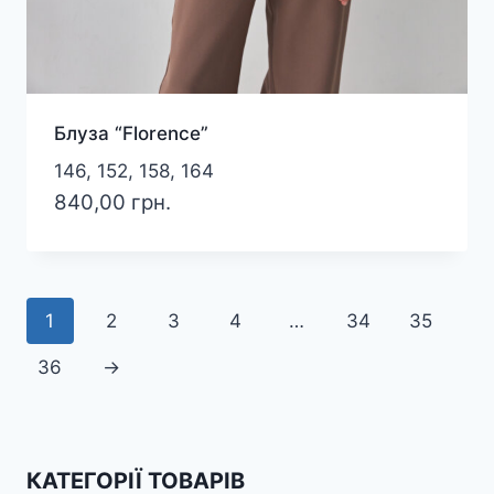
Блуза “Florence”
146, 152, 158, 164
840,00
грн.
1
2
3
4
…
34
35
36
→
КАТЕГОРІЇ ТОВАРІВ