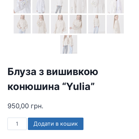
Блуза з вишивкою
конюшина “Yulia”
950,00
грн.
Блуза
Додати в кошик
з
вишивкою