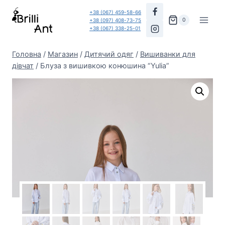
Перейти
+38 (067) 459-58-66
до
0
+38 (097) 408-73-75
+38 (067) 338-25-01
вмісту
Головна
/
Магазин
/
Дитячий одяг
/
Вишиванки для
дівчат
/
Блуза з вишивкою конюшина “Yulia”