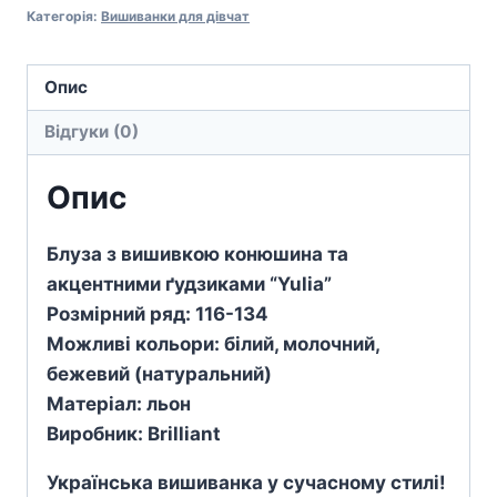
Категорія:
Вишиванки для дівчат
конюшина
"Yulia"
кількість
Опис
Відгуки (0)
Опис
Блуза з вишивкою конюшина та
акцентними ґудзиками “Yulia”
Розмірний ряд: 116-134
Можливі кольори: білий, молочний,
бежевий (натуральний)
Матеріал: льон
Виробник: Brilliant
Українська вишиванка у сучасному стилі!