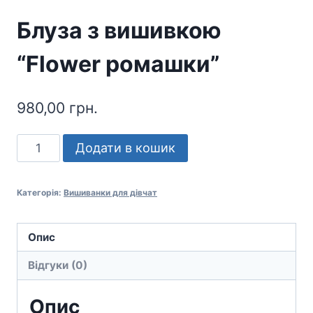
Блуза з вишивкою
“Flower ромашки”
980,00
грн.
Блуза
Додати в кошик
з
вишивкою
Категорія:
Вишиванки для дівчат
“Flower
ромашки”
кількість
Опис
Відгуки (0)
Опис