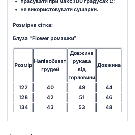
прасувати при макс.100 градусах С;
не використовувати сушарки.
Розмірна
сітка
:
Блуза “Flower ромашки
“
Довжина
Напівобхват
рукава
Розмір
Довжина
грудей
від
горловини
122
40
49
44
128
42
51
46
134
43
53
48