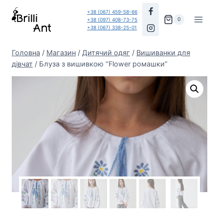
Перейти
+38 (067) 459-58-66
до
0
+38 (097) 408-73-75
+38 (067) 338-25-01
вмісту
Головна
/
Магазин
/
Дитячий одяг
/
Вишиванки для
дівчат
/
Блуза з вишивкою “Flower ромашки”