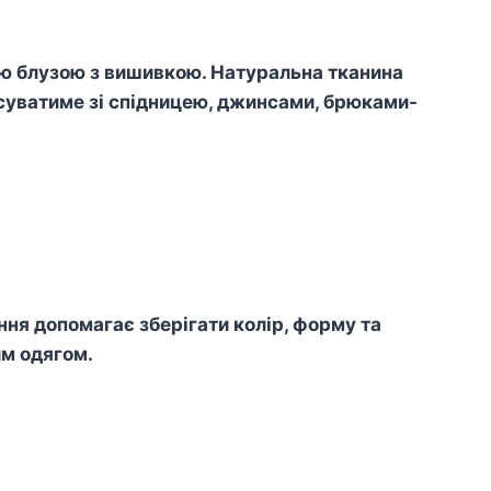
ою блузою з вишивкою.
Натуральна тканина
суватиме зі спідницею, джинсами, брюками-
я допомагає зберігати колір, форму та
им одягом.