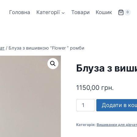
Головна
Категорії
Товари
Кошик
0
ат
/
Блуза з вишивкою “Flower ” ромби
Блуза з виш
1150,00
грн.
Блуза
Додати в ко
з
вишивкою
Категорія:
Вишиванки для дівча
“Flower
”