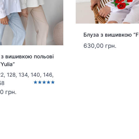
Блуза з вишивкою “F
630,00
грн.
 з вишивкою польові
“Yulia”
22, 128, 134, 140, 146,
58
Оцінено в
00
грн.
5.00
з 5