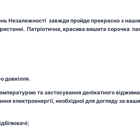
день Незалежності завжди пройде прекрасно з наш
ористанні.
Патріотична, красива вишита сорочка па
о довкілля.
пературою та застосування делікатного віджиманн
ння електроенергії, необхідної для догляду за ваш
дбілювачі;