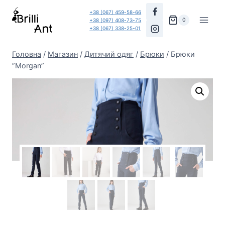
Перейти
+38 (067) 459-58-66
до
0
+38 (097) 408-73-75
+38 (067) 338-25-01
вмісту
Головна
/
Магазин
/
Дитячий одяг
/
Брюки
/
Брюки
”Morgan”