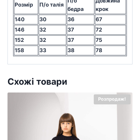
П/о
Довжина
Розмір
П/о талія
бедра
крок
140
30
36
67
146
32
37
72
152
32
37
75
158
33
38
78
Схожі товари
Розпродаж!