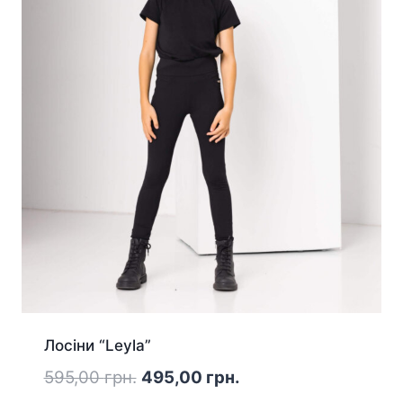
Лосіни “Leyla”
Оригінальна
Поточна
595,00
грн.
495,00
грн.
ціна:
ціна: