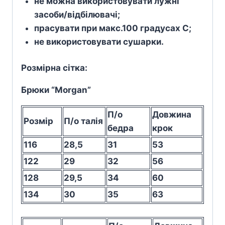
не можна використовувати лужні
засоби/відбілювачі;
прасувати при макс.100 градусах С;
не використовувати сушарки.
Розмірна сітка:
Брюки “Morgan”
П/о
Довжина
Розмір
П/о талія
бедра
крок
116
28,5
31
53
122
29
32
56
128
29,5
34
60
134
30
35
63