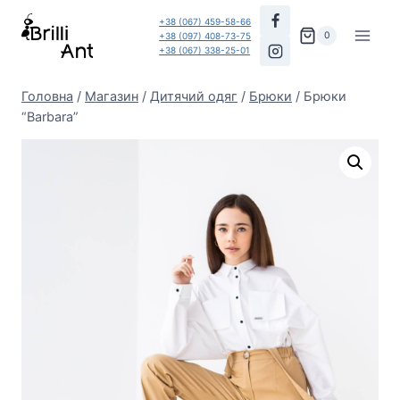
Перейти
+38 (067) 459-58-66
до
0
+38 (097) 408-73-75
+38 (067) 338-25-01
вмісту
Головна
/
Магазин
/
Дитячий одяг
/
Брюки
/
Брюки
“Barbara”