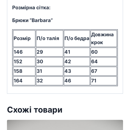
Розмірна сітка:
Брюки “Barbara”
Довжина
Розмір
П/о талія
П/о бедра
крок
146
29
41
60
152
30
42
64
158
31
43
67
164
32
46
71
Схожі товари