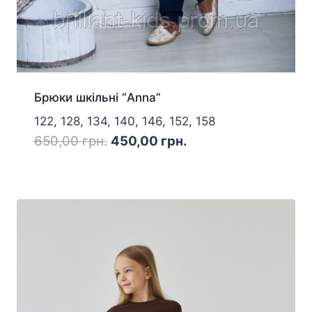
Брюки шкільні “Anna”
122, 128, 134, 140, 146, 152, 158
Оригінальна
Поточна
650,00
грн.
450,00
грн.
ціна:
ціна:
650,00 грн..
450,00 грн..