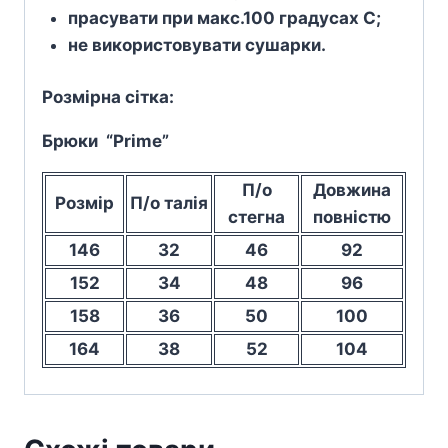
прасувати при макс.100 градусах С;
не використовувати сушарки.
Розмірна сітка:
Брюки “Prime”
П/о
Довжина
Розмір
П/о талія
стегна
повністю
146
32
46
92
152
34
48
96
158
36
50
100
164
38
52
104