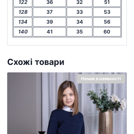
122
36
32
51
128
37
33
53
134
39
34
56
140
41
35
60
Схожі товари
Немає в наявності