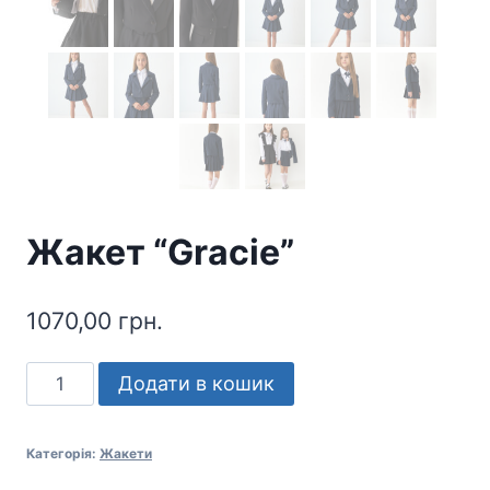
Жакет “Gracie”
1070,00
грн.
Жакет
Додати в кошик
"Gracie"
кількість
Категорія:
Жакети