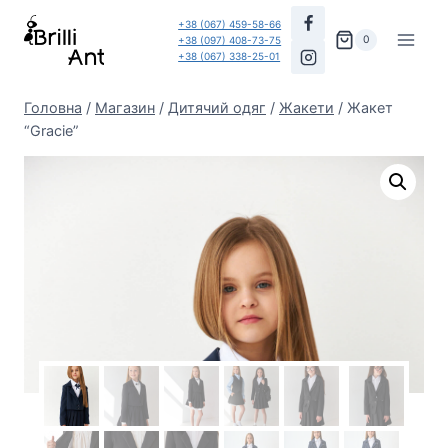
Перейти
+38 (067) 459-58-66
до
0
+38 (097) 408-73-75
+38 (067) 338-25-01
вмісту
Головна
/
Магазин
/
Дитячий одяг
/
Жакети
/
Жакет
“Gracie”