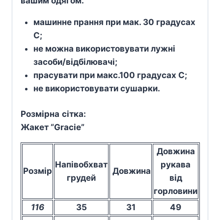
вашим одягом.
машинне прання при мак. 30 градусах
С;
не можна використовувати лужні
засоби/відбілювачі;
прасувати при макс.100 градусах С;
не використовувати сушарки.
Розмірна
сітка
:
Жакет “Gracie”
Довжина
Напівобхват
рукава
Розмір
Довжина
грудей
від
горловини
116
35
31
49