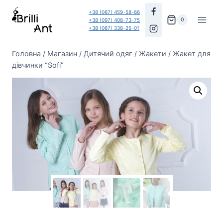
Перейти
+38 (067) 459-58-66
до
0
+38 (097) 408-73-75
+38 (067) 338-25-01
вмісту
Головна
/
Магазин
/
Дитячий одяг
/
Жакети
/
Жакет для
дівчинки “Sofi”