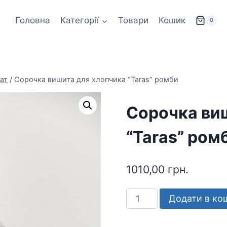
Головна
Категорії
Товари
Кошик
0
ат
/
Сорочка вишита для хлопчика “Taras” ромби
Сорочка ви
“Taras” ром
1010,00
грн.
Сорочка
Додати в ко
вишита
для