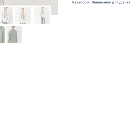
Категорія:
Вишиванки для дівча
хлопчика
"Taras"
ромби
кількість
.