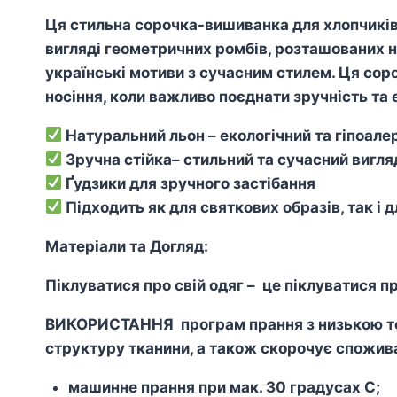
Ця стильна сорочка-вишиванка для хлопчиків
вигляді геометричних ромбів, розташованих н
українські мотиви з сучасним стилем. Ця соро
носіння, коли важливо поєднати зручність та 
Натуральний льон – екологічний та гіпоале
Зручна стійка– стильний та сучасний вигля
Ґудзики для зручного застібання
Підходить як для святкових образів, так і 
Матеріали та Догляд:
Піклуватися про свій одяг – це піклуватися пр
ВИКОРИСТАННЯ програм прання з низькою тем
структуру тканини, а також скорочує спожива
машинне прання при мак. 30 градусах С;