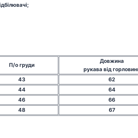
дбілювачі;
Довжина
П/о груди
рукава від горловин
43
62
44
64
46
66
48
67