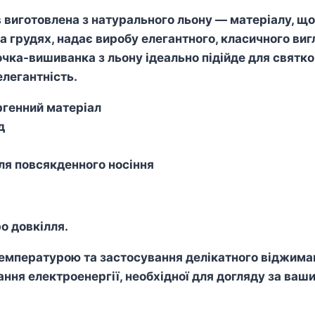
 виготовлена з натурального льону — матеріалу, щ
а грудях, надає виробу елегантного, класичного виг
чка-вишиванка з льону ідеально підійде для святко
елегантність.
ргенний матеріал
д
для повсякденного носіння
о довкілля.
пературою та застосування делікатного віджиманн
ння електроенергії, необхідної для догляду за ваш