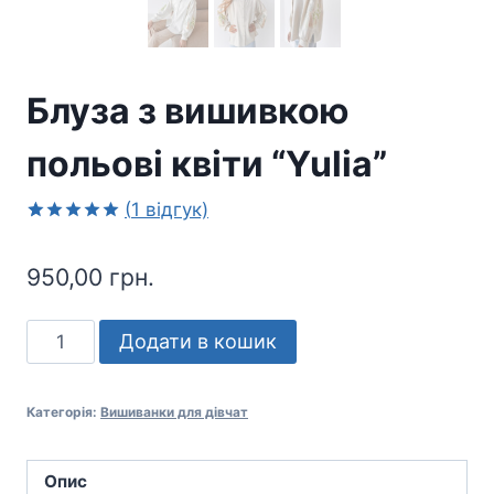
Блуза з вишивкою
польові квіти “Yulia”
(
1
відгук)
Рейтинг
1
5.00
з 5
950,00
грн.
на основі
опитування
покупця
Блуза
Додати в кошик
з
вишивкою
Категорія:
Вишиванки для дівчат
польові
квіти
"Yulia"
Опис