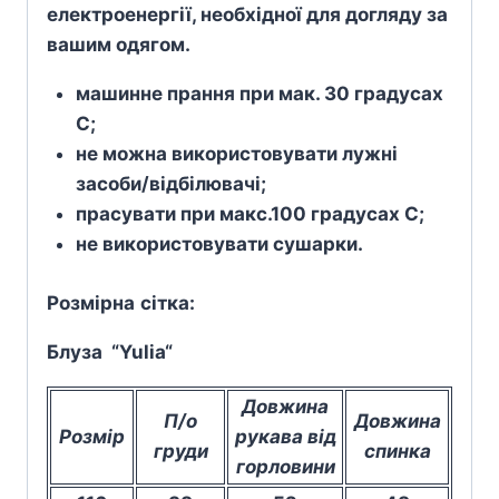
електроенергії, необхідної для догляду за
вашим одягом.
машинне прання при мак. 30 градусах
С;
не можна використовувати лужні
засоби/відбілювачі;
прасувати при макс.100 градусах С;
не використовувати сушарки.
Розмірна
сітка
:
Блуза “Yulia
“
Довжина
П/о
Довжина
Розмір
рукава від
груди
спинка
горловини