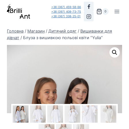
Перейти
+38 (067) 459-58-66
до
0
+38 (097) 408-73-75
+38 (067) 338-25-01
вмісту
Головна
/
Магазин
/
Дитячий одяг
/
Вишиванки для
дівчат
/
Блуза з вишивкою польові квіти “Yulia”