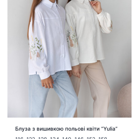
Блуза з вишивкою польові квіти “Yulia”