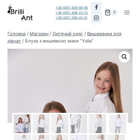
Перейти
+38 (067) 459-58-66
до
0
+38 (097) 408-73-75
+38 (067) 338-25-01
вмісту
Головна
/
Магазин
/
Дитячий одяг
/
Вишиванки для
дівчат
/
Блуза з вишивкою маки “Yulia”