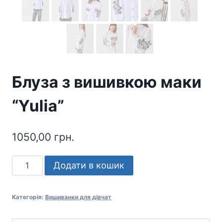
Блуза з вишивкою маки
“Yulia”
1050,00
грн.
Блуза
Додати в кошик
з
вишивкою
Категорія:
Вишиванки для дівчат
маки
"Yulia"