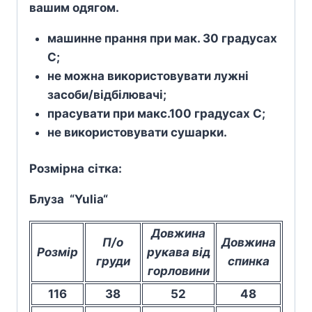
вашим одягом.
машинне прання при мак. 30 градусах
С;
не можна використовувати лужні
засоби/відбілювачі;
прасувати при макс.100 градусах С;
не використовувати сушарки.
Розмірна
сітка
:
Блуза “Yulia
“
Довжина
П/о
Довжина
Розмір
рукава від
груди
спинка
горловини
116
38
52
48