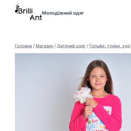
Перейти
до
Молодіжний одяг
вмісту
Головна
/
Магазин
/
Дитячий одяг
/
Гольфи, туніки, худі