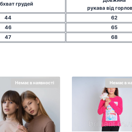
бхват грудей
рукава від горло
44
62
46
65
47
68
Немає в наявності
Немає в н