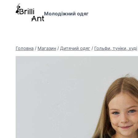
Перейти
до
Молодіжний одяг
вмісту
Головна
/
Магазин
/
Дитячий одяг
/
Гольфи, туніки, худі