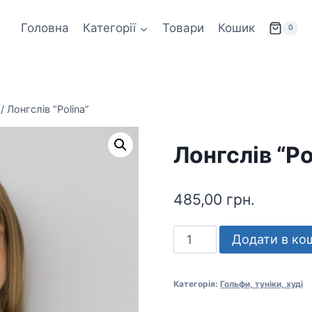
Головна
Категорії
Товари
Кошик
0
/
Лонгслів “Polina”
Лонгслів “Po
485,00
грн.
Лонгслів
Додати в ко
"Polina"
кількість
Категорія:
Гольфи, туніки, худі