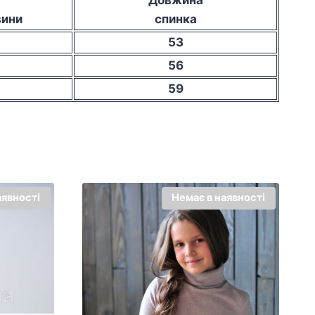
вини
спинка
53
56
59
аявності
Немає в наявності