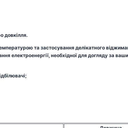
о довкілля.
пературою та застосування делікатного віджиманн
ння електроенергії, необхідної для догляду за ваш
дбілювачі;
Довжина