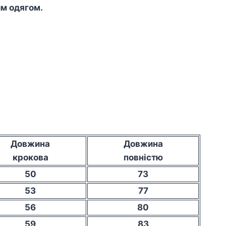
им одягом.
Довжина
Довжина
крокова
повністю
50
73
53
77
56
80
59
83