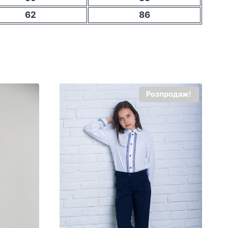
62
86
Розпродаж!