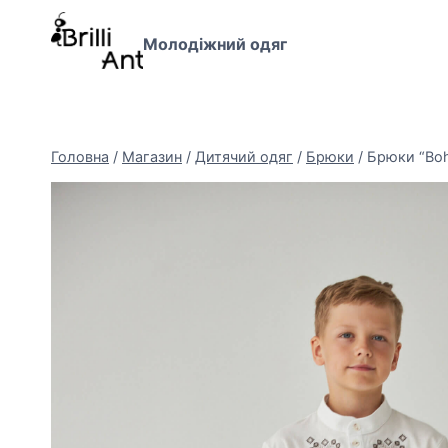
Перейти
до
Молодіжний одяг
вмісту
Головна
/
Магазин
/
Дитячий одяг
/
Брюки
/
Брюки “Bo