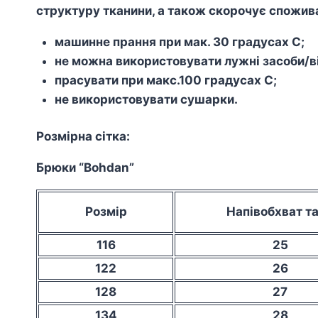
структуру тканини, а також скорочує спожива
машинне прання при мак. 30 градусах С;
не можна використовувати лужні засоби/ві
прасувати при макс.100 градусах С;
не використовувати сушарки.
Розмірна сітка:
Брюки “Bohdan”
Розмір
Напівобхват та
116
25
122
26
128
27
134
28