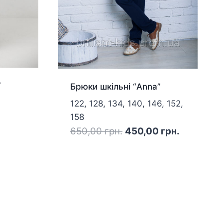
”
Брюки шкільні “Anna”
122, 128, 134, 140, 146, 152,
158
Оригінальна
Поточна
650,00
грн.
450,00
грн.
ціна:
ціна:
650,00 грн..
450,00 гр