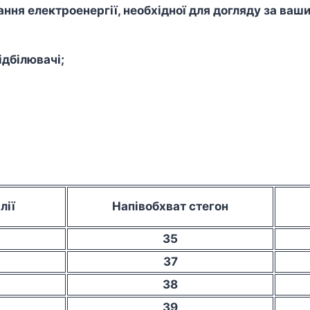
ння електроенергії, необхідної для догляду за ваш
дбілювачі;
лії
Напівобхват стегон
35
37
38
39