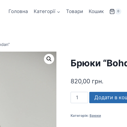
Головна
Категорії
Товари
Кошик
0
hdan”
Брюки “Boh
820,00
грн.
Брюки
Додати в ко
"Bohdan"
кількість
Категорія:
Брюки