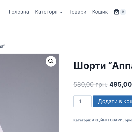
Головна
Категорії
Товари
Кошик
0
na”
Шорти “Ann
Оригін
580,00
грн.
495,0
ціна:
Шорти
Додати в ко
580,00 
“Anna”
кількість
Категорії:
АКЦІЙНІ ТОВАРИ
,
Брю