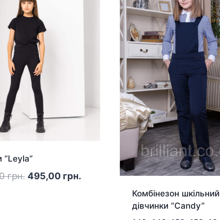
 “Leyla”
Оригінальна
Поточна
00
грн.
495,00
грн.
ціна:
ціна:
Комбінезон шкільний
595,00 грн..
495,00 грн..
дівчинки “Candy”