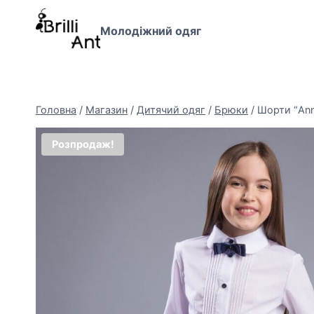
Перейти
до
Молодіжний одяг
вмісту
Головна
/
Магазин
/
Дитячий одяг
/
Брюки
/
Шорти “An
Розпродаж!