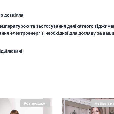
о довкілля.
пературою та застосування делікатного віджиманн
ння електроенергії, необхідної для догляду за ваш
дбілювачі;
Розпродаж!
Немає в н