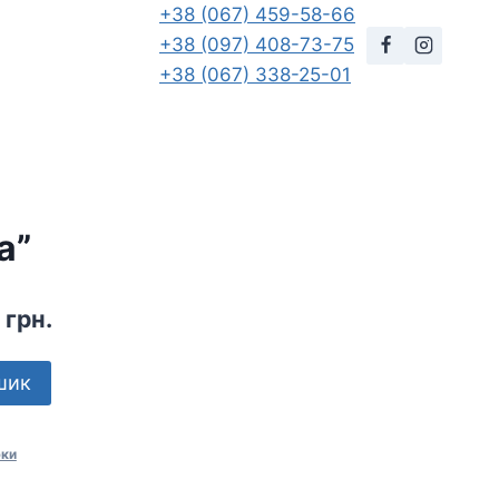
+38 (067) 459-58-66
+38 (097) 408-73-75
+38 (067) 338-25-01
a”
альна
Поточна
0
грн.
ціна:
шик
грн..
495,00 грн..
ки