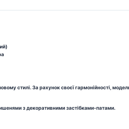
ий)
ра
овому стилі. За рахунок своєї гармонійності, модел
 кишенями з декоративними застібками-патами.