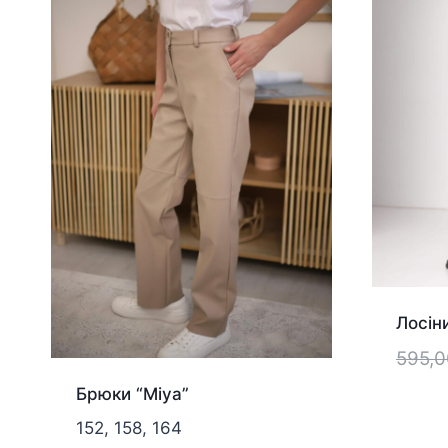
Лосіни
595,
Брюки “Miya”
152, 158, 164