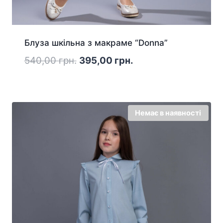
Блуза шкільна з макраме “Donna”
Оригінальна
Поточна
540,00
грн.
395,00
грн.
ціна:
ціна:
540,00 грн..
395,00 грн..
Немає в наявності