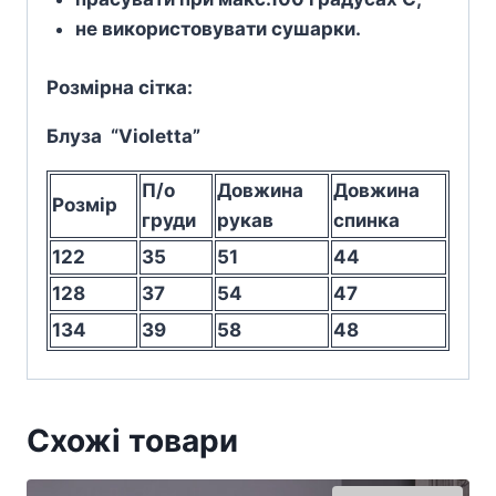
не використовувати сушарки.
Розмірна сітка:
Блуза “
Violetta”
П/о
Довжина
Довжина
Розмір
груди
рукав
спинка
122
35
51
44
128
37
54
47
134
39
58
48
Схожі товари