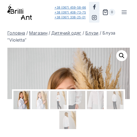
Перейти
+38 (067) 459-58-66
до
0
+38 (097) 408-73-75
+38 (067) 338-25-01
вмісту
Головна
/
Магазин
/
Дитячий одяг
/
Блузи
/
Блуза
”Violetta”