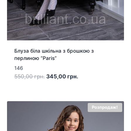
Блуза біла шкільна з брошкою з
перлиною “Paris”
146
Оригінальна
Поточна
550,00
грн.
345,00
грн.
ціна:
ціна:
550,00 грн..
345,00 грн..
Розпродаж!