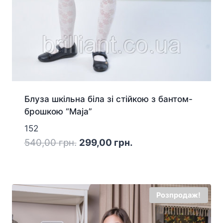
Блуза шкільна біла зі стійкою з бантом-
брошкою “Maja”
152
Оригінальна
Поточна
540,00
грн.
299,00
грн.
ціна:
ціна:
540,00 грн..
299,00 грн..
Розпродаж!