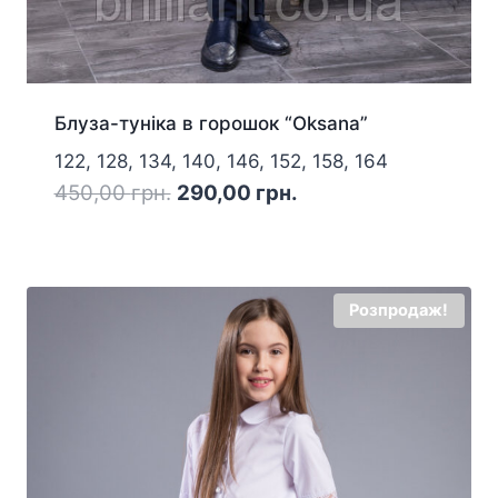
Блуза-туніка в горошок “Oksana”
122, 128, 134, 140, 146, 152, 158, 164
Оригінальна
Поточна
450,00
грн.
290,00
грн.
ціна:
ціна:
450,00 грн..
290,00 грн..
Розпродаж!