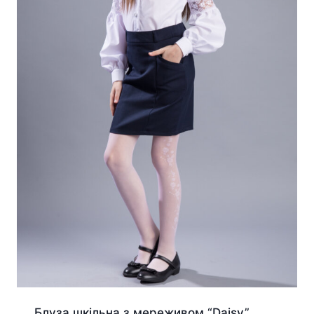
Блуза шкільна з мереживом “Daisy”