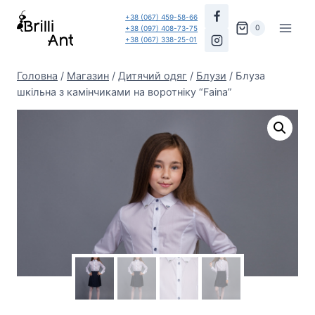
Перейти
+38 (067) 459-58-66
до
0
+38 (097) 408-73-75
+38 (067) 338-25-01
вмісту
Головна
/
Магазин
/
Дитячий одяг
/
Блузи
/
Блуза
шкільна з камінчиками на воротніку “Faina”