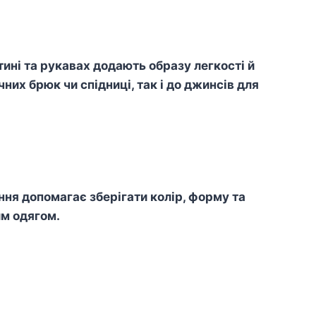
тині та рукавах додають образу легкості й
них брюк чи спідниці, так і до джинсів для
я допомагає зберігати колір, форму та
им одягом.