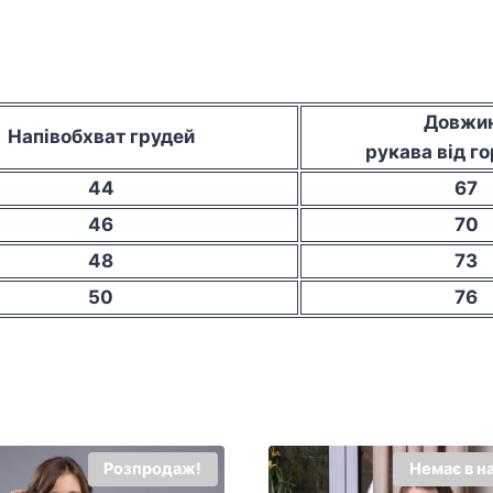
Довжи
Напівобхват грудей
рукава від г
44
67
46
70
48
73
50
76
Розпродаж!
Немає в н