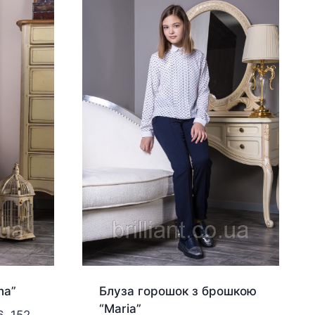
na”
Блуза горошок з брошкою
“Maria”
6, 152,