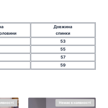
на
Довжина
орловини
спинки
53
55
57
59
аявності
Немає в наявності