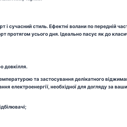
рт і сучасний стиль. Ефектні волани по передній час
рт протягом усього дня. Ідеально пасує як до класич
о довкілля.
пературою та застосування делікатного віджиманн
ння електроенергії, необхідної для догляду за ваш
дбілювачі;