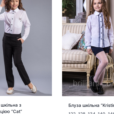
 шкільна з
Блуза шкільна “Kristi
ацією “Cat”
122, 128, 134, 140, 14