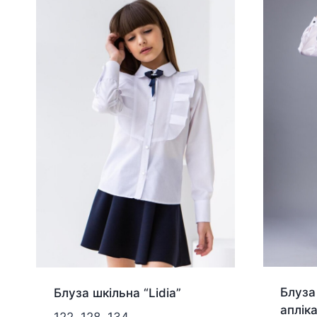
Блуза
Блуза шкільна “Lidia”
аплік
122, 128, 134