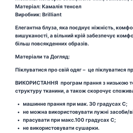
Матеріал: Камалія тенсел
Виробник: Brilliant
Елегантна блуза, яка поєднує ніжність, комфо
вишуканості, а вільний крій забезпечує комфо
більш повсякденних образів.
Матеріали та Догляд:
Піклуватися про свій одяг – це піклуватися пр
ВИКОРИСТАННЯ програм прання з низькою тем
структуру тканини, а також скорочує спожива
машинне прання при мак. 30 градусах С;
не можна використовувати лужні засоби/ві
прасувати при макс.100 градусах С;
не використовувати сушарки.