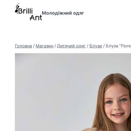
Перейти
до
Молодіжний одяг
вмісту
Головна
/
Магазин
/
Дитячий одяг
/
Блузи
/
Блуза “Flor