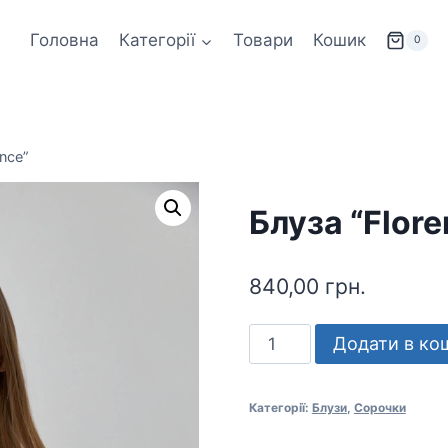
Головна
Категорії
Товари
Кошик
0
ence”
Блуза “Flore
840,00
грн.
Блуза
Додати в ко
"Florence"
кількість
Категорії:
Блузи
,
Сорочки