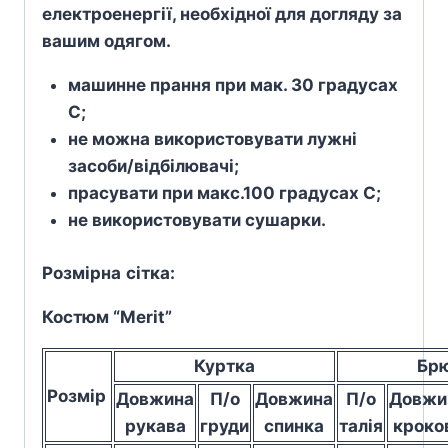
електроенергії, необхідної для догляду за
вашим одягом.
машинне прання при мак. 30 градусах
С;
не можна використовувати лужні
засоби/відбілювачі;
прасувати при макс.100 градусах С;
не використовувати сушарки.
Розмірна
сітка
:
Костюм “Merit”
Куртка
Бр
Розмір
Довжина
П/о
Довжина
П/о
Довжи
рукава
груди
спинка
талія
кроко