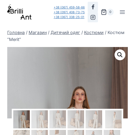
Перейти
+38 (067) 459-58-66
до
0
+38 (097) 408-73-75
+38 (067) 338-25-01
вмісту
Головна
/
Магазин
/
Дитячий одяг
/
Костюми
/
Костюм
“Merit”