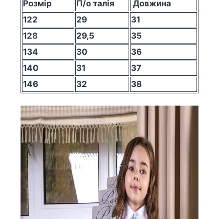
Розмір
П/о талія
Довжина
122
29
31
128
29,5
35
134
30
36
140
31
37
146
32
38