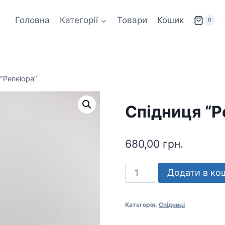
Головна
Категорії
Товари
Кошик
0
“Penelopa”
Спідниця “P
680,00
грн.
Спідниця
Додати в ко
"Penelopa"
кількість
Категорія:
Спідниці