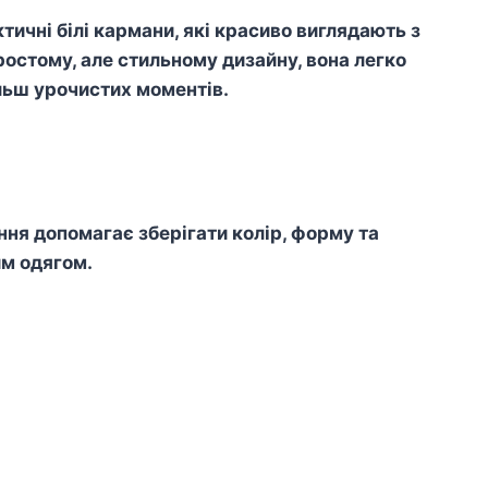
ичні білі кармани, які красиво виглядають з
ростому, але стильному дизайну, вона легко
ільш урочистих моментів.
я допомагає зберігати колір, форму та
им одягом.