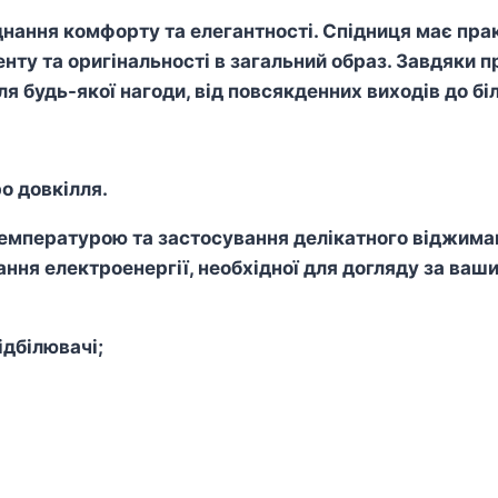
нання комфорту та елегантності. Спідниця має практ
ту та оригінальності в загальний образ. Завдяки п
ля будь-якої нагоди, від повсякденних виходів до б
о довкілля.
пературою та застосування делікатного віджиманн
ння електроенергії, необхідної для догляду за ваш
дбілювачі;