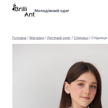
Перейти
до
Молодіжний одяг
вмісту
Головна
/
Магазин
/
Дитячий одяг
/
Спідниці
/
Спідниця 