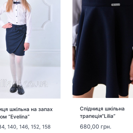
Спідниця шкільна
иця шкільна на запах
трапеція“Lilia”
ом “Evelina”
680,00
грн.
34, 140, 146, 152, 158