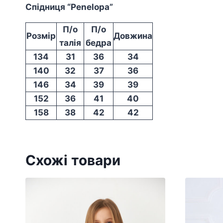
Спідниця “Penelopa”
П/о
П/о
Розмір
Довжина
талія
бедра
134
31
36
34
140
32
37
36
146
34
39
39
152
36
41
40
158
38
42
42
Схожі товари