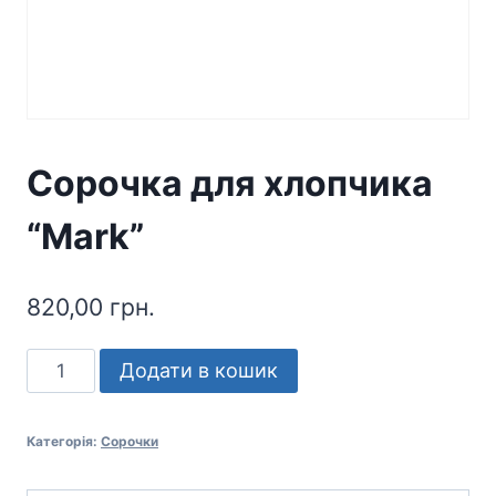
Сорочка для хлопчика
“Mark”
820,00
грн.
Сорочка
Додати в кошик
для
хлопчика
Категорія:
Сорочки
"Mark"
кількість