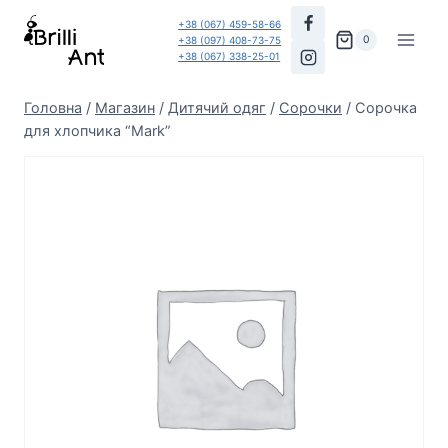
Перейти
+38 (067) 459-58-66
до
0
+38 (097) 408-73-75
+38 (067) 338-25-01
вмісту
Головна
/
Магазин
/
Дитячий одяг
/
Сорочки
/
Сорочка
для хлопчика “Mark”