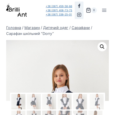
Перейти
+38 (067) 459-58-66
до
0
+38 (097) 408-73-75
+38 (067) 338-25-01
вмісту
Головна
/
Магазин
/
Дитячий одяг
/
Сарафани
/
Сарафан шкільний “Dorry”