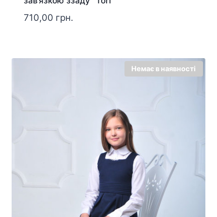
зав’язкою ззаду “Tori”
710,00
грн.
Немає в наявності