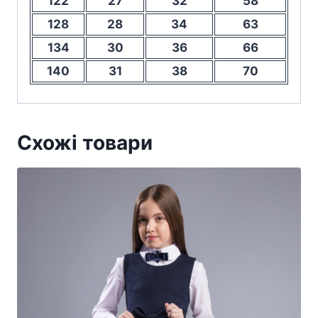
122
27
32
58
128
28
34
63
134
30
36
66
140
31
38
70
Схожі товари