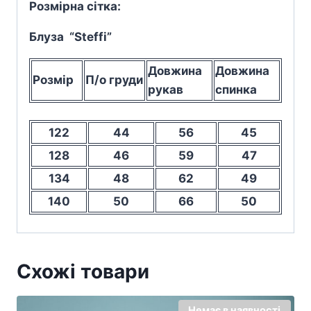
Розмірна сітка:
Блуза “Steffi”
Довжина
Довжина
Розмір
П/о груди
рукав
спинка
122
44
56
45
128
46
59
47
134
48
62
49
140
50
66
50
Схожі товари
Немає в наявності