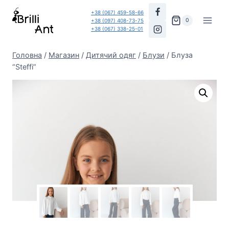
Перейти
+38 (067) 459-58-66
до
0
+38 (097) 408-73-75
+38 (067) 338-25-01
вмісту
Головна
/
Магазин
/
Дитячий одяг
/
Блузи
/
Блуза
“Steffi”