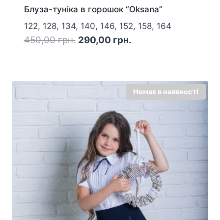
Блуза-туніка в горошок “Oksana”
122, 128, 134, 140, 146, 152, 158, 164
Оригінальна
Поточна
450,00
грн.
290,00
грн.
ціна:
ціна:
450,00 грн..
290,00 грн..
Немає в наявності