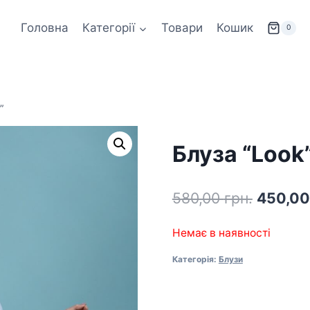
Головна
Категорії
Товари
Кошик
0
”
Блуза “Look
Оригін
580,00
грн.
450,0
ціна:
Немає в наявності
580,00 
Категорія:
Блузи