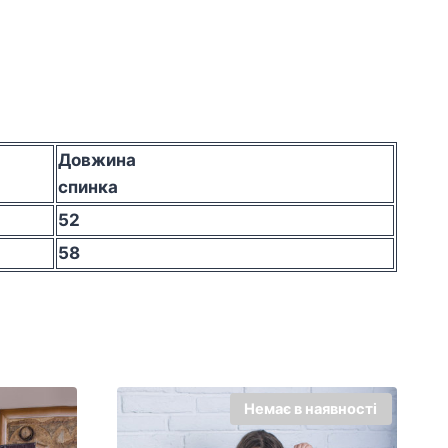
Довжина
спинка
52
58
Немає в наявності