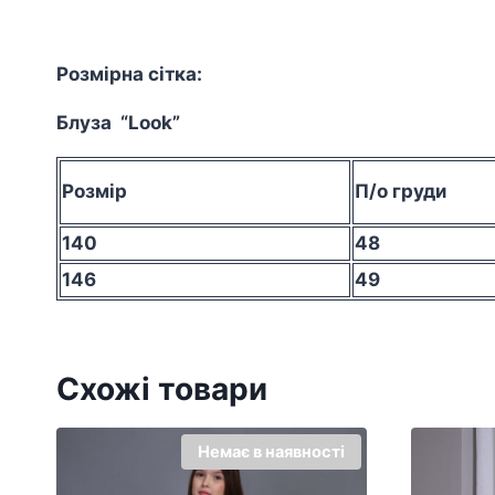
Розмірна сітка:
Блуза “Look”
Розмір
П/о груди
140
48
146
49
Схожі товари
Немає в наявності