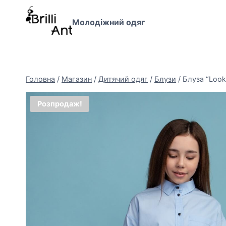
Перейти
до
Молодіжний одяг
вмісту
Головна
/
Магазин
/
Дитячий одяг
/
Блузи
/
Блуза “Look
Розпродаж!