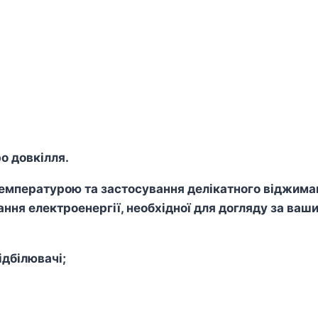
о довкілля.
пературою та застосування делікатного віджиманн
ння електроенергії, необхідної для догляду за ваш
дбілювачі;