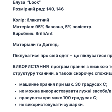
Блуза “Look”
Розмірний ряд: 140, 146
К
ол
ір: блакитний
Матеріал: 95% бавовна, 5% поліестр.
Виробник: BrilliAnt
Матеріали та Догляд:
Піклуватися про свій одяг – це піклуватися пр
ВИКОРИСТАННЯ програм прання з низькою тем
структуру тканини, а також скорочує спожива
машинне прання при мак. 30 градусах С;
не можна використовувати лужні засоби/ві
прасувати при макс.100 градусах С;
не використовувати сушарки.