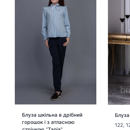
Блуза шкільна в дрібний
Блуза 
горошок і з атласною
122, 1
стрічкою “Tania”.