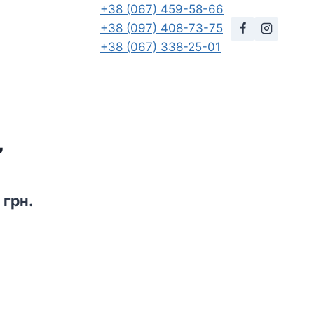
+38 (067) 459-58-66
+38 (097) 408-73-75
+38 (067) 338-25-01
”
альна
Поточна
0
грн.
ціна:
грн..
450,00 грн..