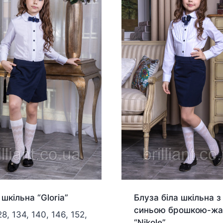
шкільна “Gloria”
Блуза біла шкільна з
синьою брошкою-жа
28, 134, 140, 146, 152,
“Nikole”