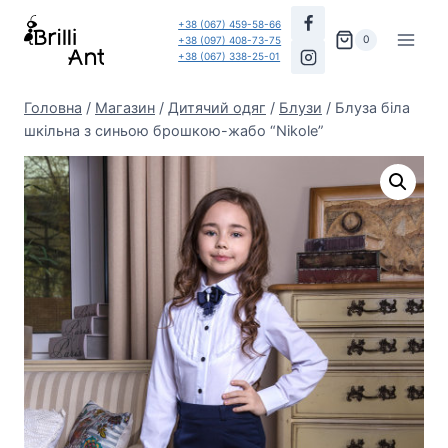
Перейти
+38 (067) 459-58-66
до
0
+38 (097) 408-73-75
+38 (067) 338-25-01
вмісту
Головна
/
Магазин
/
Дитячий одяг
/
Блузи
/
Блуза біла
шкільна з синьою брошкою-жабо “Nikole”