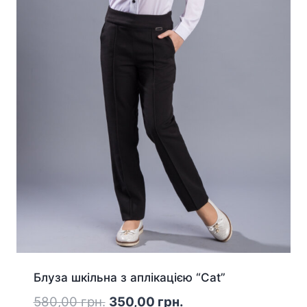
Блуза шкільна з аплікацією “Cat”
Оригінальна
Поточна
580,00
грн.
350,00
грн.