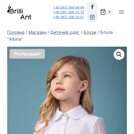
Перейти
+38 (067) 459-58-66
до
0
+38 (097) 408-73-75
+38 (067) 338-25-01
вмісту
Головна
/
Магазин
/
Дитячий одяг
/
Блузи
/
Блуза
“Albina”
Розпродаж!