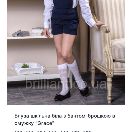
Блуза шкільна біла з бантом-брошкою в
смужку “Grace”