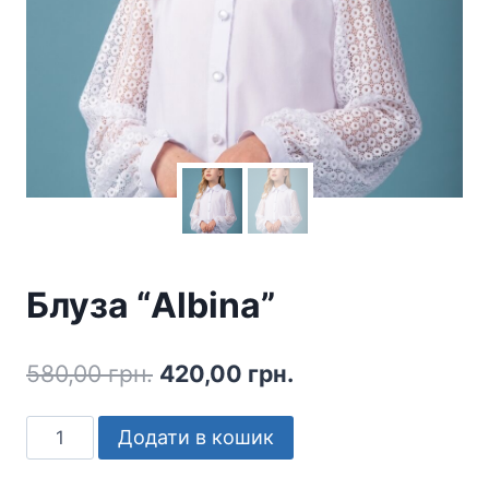
Блуза “Albina”
Оригінальна
Поточна
580,00
грн.
420,00
грн.
ціна:
ціна:
Блуза
Додати в кошик
580,00 грн..
420,00 грн..
"Albina"
кількість