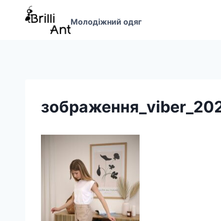
Перейти
до
Молодіжний одяг
вмісту
зображення_viber_20