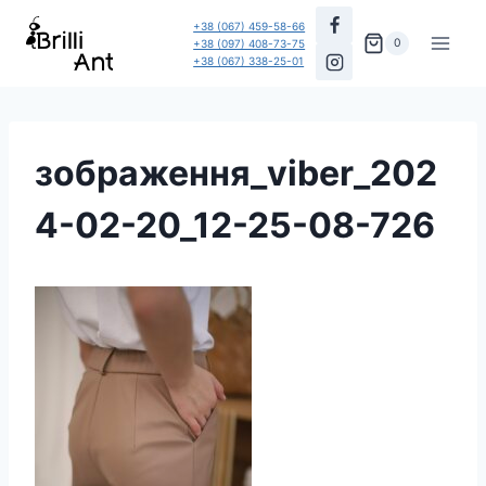
Перейти
+38 (067) 459-58-66
до
0
+38 (097) 408-73-75
+38 (067) 338-25-01
вмісту
зображення_viber_202
4-02-20_12-25-08-726