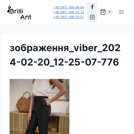
Перейти
+38 (067) 459-58-66
до
0
+38 (097) 408-73-75
+38 (067) 338-25-01
вмісту
зображення_viber_202
4-02-20_12-25-07-776