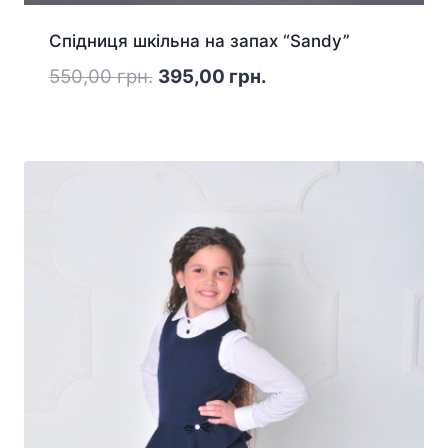
Спідниця шкільна на запах “Sandy”
Оригінальна
Поточна
550,00
грн.
395,00
грн.
ціна:
ціна:
550,00 грн..
395,00 грн..