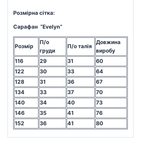
Розмірна сітка:
Сарафан “
Evelyn”
П/о
Довжина
Розмір
П/о талія
груди
виробу
116
29
31
60
122
30
33
64
128
31
36
67
134
33
37
70
140
34
40
73
146
35
41
76
152
36
41
80