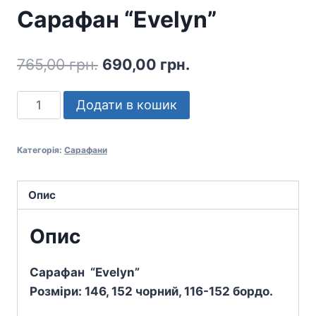
Сарафан “Evelyn”
Оригінальна
Поточна
765,00
грн.
690,00
грн.
ціна:
ціна:
Сарафан
Додати в кошик
765,00 грн..
690,00 грн..
"Evelyn"
кількість
Категорія:
Сарафани
Опис
Опис
Сарафан “
Evelyn”
Розміри: 146, 152 чорний,
116-152 бордо.