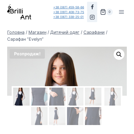
Перейти
+38 (067) 459-58-66
до
0
+38 (097) 408-73-75
+38 (067) 338-25-01
вмісту
Головна
/
Магазин
/
Дитячий одяг
/
Сарафани
/
Сарафан “Evelyn”
Розпродаж!