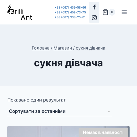
Перейти
+38 (067) 459-58-66
до
0
+38 (097) 408-73-75
+38 (067) 338-25-01
вмісту
Головна
/
Магазин
/
сукня дівчача
сукня дівчача
Показано один результат
Немає в наявності
Розпродаж!