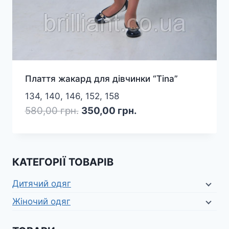
Плаття жакард для дівчинки “Tina”
134, 140, 146, 152, 158
Оригінальна
Поточна
580,00
грн.
350,00
грн.
ціна:
ціна:
580,00 грн..
350,00 грн..
КАТЕГОРІЇ ТОВАРІВ
Дитячий одяг
Жіночий одяг