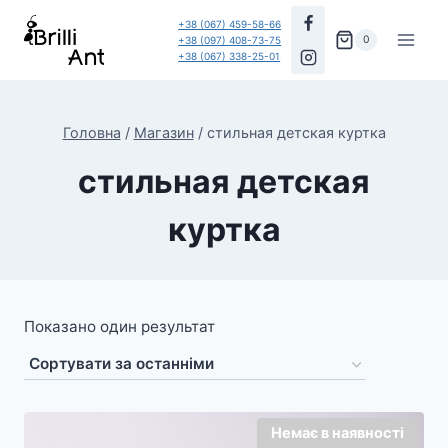
Перейти
+38 (067) 459-58-66
до
0
+38 (097) 408-73-75
+38 (067) 338-25-01
вмісту
Головна
/
Магазин
/
стильная детская куртка
стильная детская
куртка
Показано один результат
Немає в наявності