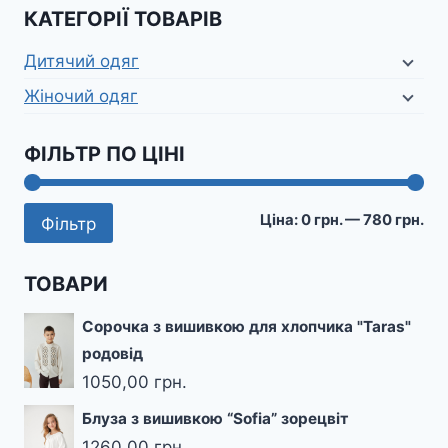
КАТЕГОРІЇ ТОВАРІВ
Дитячий одяг
Жіночий одяг
ФІЛЬТР ПО ЦІНІ
Мі
На
Ціна:
0 грн.
—
780 грн.
Фільтр
цін
цін
ТОВАРИ
Сорочка з вишивкою для хлопчика "Taras"
родовід
1050,00
грн.
Блуза з вишивкою “Sofia” зорецвіт
1260,00
грн.