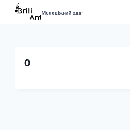
Перейти
до
Молодіжний одяг
вмісту
0