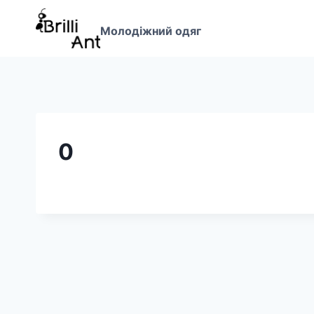
Перейти
до
Молодіжний одяг
вмісту
0