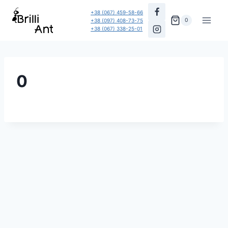
Перейти
+38 (067) 459-58-66
до
0
+38 (097) 408-73-75
+38 (067) 338-25-01
вмісту
0