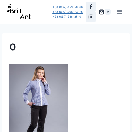
Перейти
+38 (067) 459-58-66
до
0
+38 (097) 408-73-75
+38 (067) 338-25-01
вмісту
0