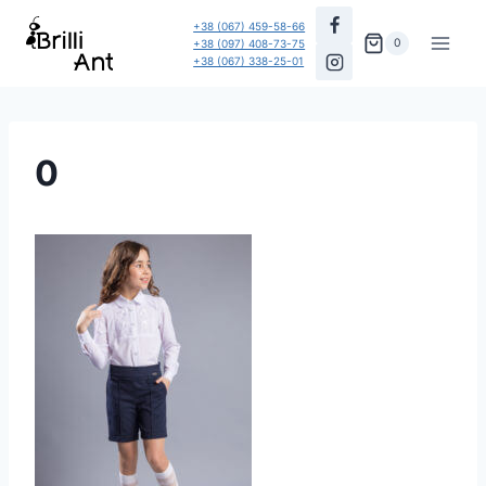
Перейти
+38 (067) 459-58-66
до
0
+38 (097) 408-73-75
+38 (067) 338-25-01
вмісту
0