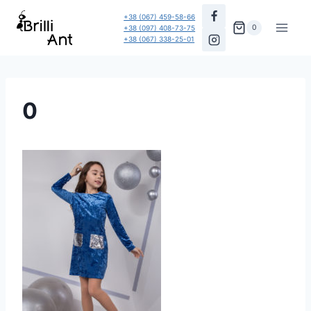
Перейти
+38 (067) 459-58-66
до
0
+38 (097) 408-73-75
+38 (067) 338-25-01
вмісту
0