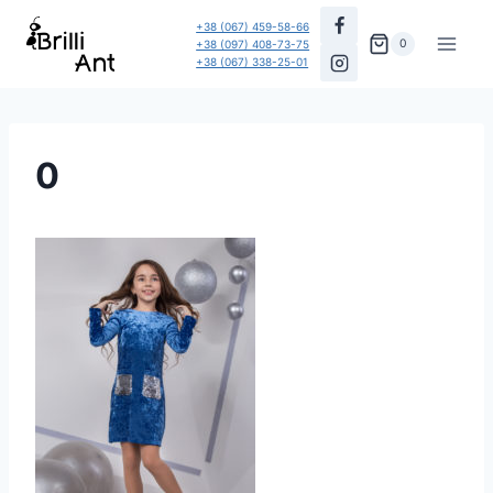
Перейти
+38 (067) 459-58-66
до
0
+38 (097) 408-73-75
+38 (067) 338-25-01
вмісту
0