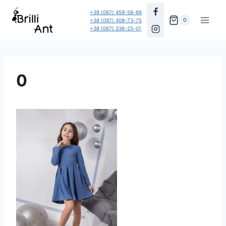
Перейти
+38 (067) 459-58-66
до
0
+38 (097) 408-73-75
+38 (067) 338-25-01
вмісту
0