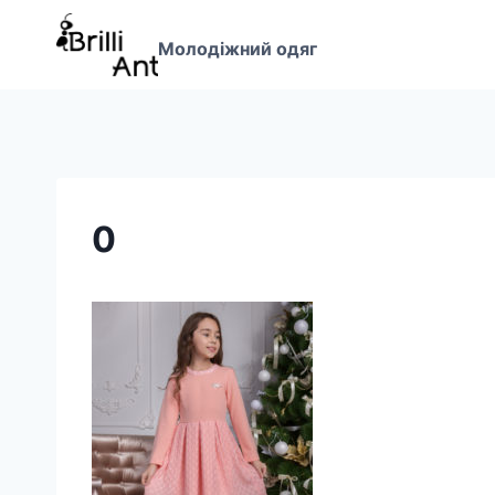
Перейти
до
Молодіжний одяг
вмісту
0