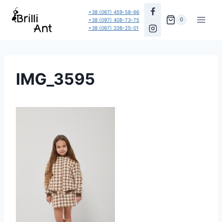
Перейти
+38 (067) 459-58-66
до
0
+38 (097) 408-73-75
+38 (067) 338-25-01
вмісту
IMG_3595